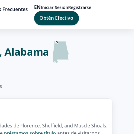
EN
Iniciar Sesión
Registrarse
s Frecuentes
Obtén Efectivo
e, Alabama
s
ades de Florence, Sheffield, and Muscle Shoals.
re
préstamos sobre título
antes de visitarnos.