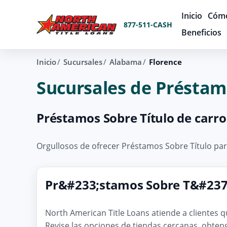
Inicio
Cómo
877-511-CASH
Beneficios
Inicio
Sucursales
Alabama
Florence
Sucursales de Préstam
Préstamos Sobre Título de carro
Orgullosos de ofrecer Préstamos Sobre Título par
Pr&#233;stamos Sobre T&#237;
North American Title Loans atiende a clientes 
Revise las opciones de tiendas cercanas, obten