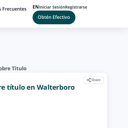
EN
Iniciar Sesión
Registrarse
s Frecuentes
Obtén Efectivo
bre Título
Share
re título en Walterboro